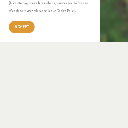
By continuing to use this website, you consent to the use
of cookies in accordance with our Cookie Policy.
ACCEPT
Des abeilles chez vous… sur votre ferme…
De nombreux participants aux animations pédagogiques “Autour de la Ruche”
lors de l’été 2020 nous ont sollicités pour organiser des stages de formation
afin de les accompagner dans leur démarche d’installer une ruche dans leur
jardin selon les principes de l’apiculture écologique que nous leur avons
présentée et que nous
pratiquons, depui
s 2021 plusieurs sessions de stage ont
eu lieu avec des participants enthousiastes, avec lesquels nous gardons des
liens, en 2022 face au succès de cette formation nous avons proposé le stage
d’initiation, complété de formations de perfectionnement
:
l’un sur “Gérer son
rucher et développer son cheptel” l’autre sur “La santé de l’abeille”.