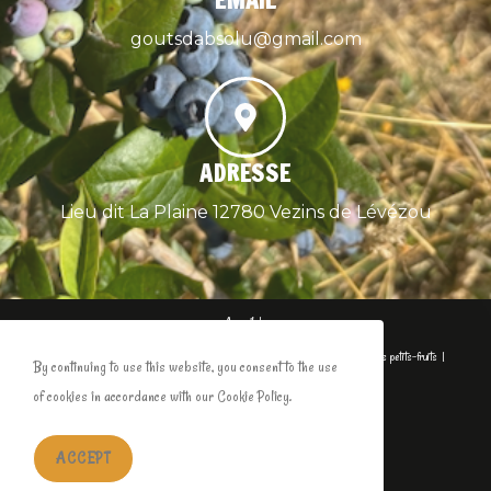
EMAIL
goutsdabsolu@gmail.com
ADRESSE
Lieu dit La Plaine 12780 Vezins de Lévézou
Accueil
A propos
A propos…
Le Rucher
LE RUCHER CHALET : HISTOIRE D’UN CHOIX
Les petits-fruits
By continuing to use this website, you consent to the use
Les Agneaux
of cookies in accordance with our Cookie Policy.
Boutique
Formation
Nous contacter
ACCEPT
Copyright 2026