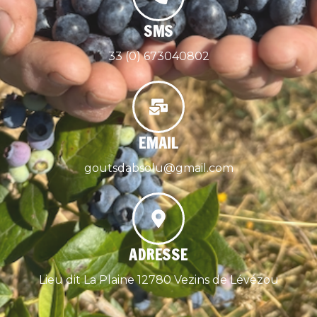
SMS
33 (0) 673040802
EMAIL
goutsdabsolu@gmail.com
ADRESSE
Lieu dit La Plaine 12780 Vezins de Lévézou