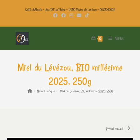
Goûts d'Absolu - Lieu Dit La Plaine - 12780 Vezins de Lévézou - 0673040802
MENU
0
Miel du Lévézou, BIO millésime
2025, 250g
>
Notre boutique
>
Miel du Lévézou, BIO millésime 2025, 250g
Produit suivant