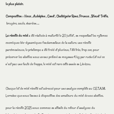
le plus plaisir.
Composition : Houx , Aubépine , Genet , Chataignier Ronc, Prunus , Bleuet Trèfle,
bruyère, saule, chardon….
La récolte du miel
a été réalisée à maturité le 20 juillet , en respectant les rythmes
cosmiques bio-dynamiques fondamentaux de la nature.
une récolte
parcimonieuse, le printemps a été froid et pluvieux, l’été très, trop sec, pour
préserver les abeilles nous avons prélevé en moyenne 4 kg par ruche (et oui ce
n’est pas une faute de frappe, le miel est rare cette année en Lévézou.
Chaque lot de miel récolté est adressé pour une analyse complète au C.E.T.A.M.
Lorraine que nous tenons à disposition des amateurs du miel de nos abeilles.
pour la récolte 2025 nous sommes en attente du retour d’analyses du