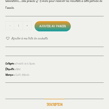
laboratoire… cela prends 2 -3 mois pour recevoir les résultats à cette période de
l’année.
-
+
AJOUTER AU PANIER
Ajouter à ma liste de souhaits
Catégorie :
Produits de la Ruche
Étiquette :
Miel
Marque :
Goûts d'Absolu
DESCRIPTION