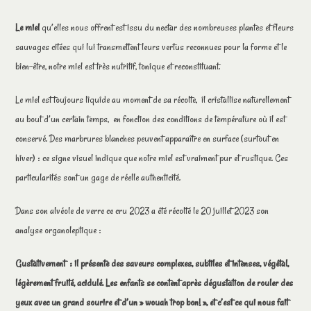
Le miel
qu’elles nous offrent est issu du nectar des nombreuses plantes et fleurs
sauvages citées qui lui transmettent leurs vertus reconnues pour la forme et le
bien-être, notre miel est très nutritif, tonique et reconstituant.
Le miel est toujours liquide au moment de sa récolte, il cristallise naturellement
au bout d’un certain temps, en fonction des conditions de température où il est
conservé. Des marbrures blanches peuvent apparaître en surface (surtout en
hiver) : ce signe visuel indique que notre miel est vraiment pur et rustique. Ces
particularités sont un gage de réelle authenticité.
Dans son alvéole de verre ce cru 2023 a été récolté le 20 juillet 2023 son
analyse organoleptique :
Gustativement : il présente des saveurs complexes, subtiles et intenses, végétal,
légèrement fruité, acidulé. Les enfants se content après dégustation de rouler des
yeux avec un grand
sourire et d’un » wouah trop bon! », et c’est ce qui nous fait