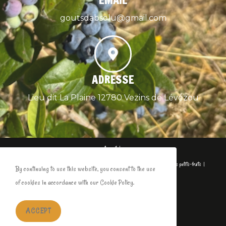
EMAIL
goutsdabsolu@gmail.com
ADRESSE
Lieu dit La Plaine 12780 Vezins de Lévézou
Accueil
A propos
A propos…
Le Rucher
LE RUCHER CHALET : HISTOIRE D’UN CHOIX
Les petits-fruits
By continuing to use this website, you consent to the use
Les Agneaux
of cookies in accordance with our Cookie Policy.
Boutique
Formation
Nous contacter
ACCEPT
Copyright 2026