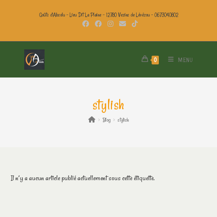
Goûts d'Absolu - Lieu Dit La Plaine - 12780 Vezins de Lévézou - 0673040802
MENU
0
stylish
>
Blog
>
stylish
Il n’y a aucun article publié actuellement sous cette étiquette.